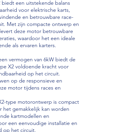
KART, Birel ART, OTK
biedt een uitstekende balans
INCLUDED IN THE 
arheid voor elektrische karts,
Plug and Race packa
windende en betrouwbare race-
Electric motor, contr
cuit. Met zijn compacte ontwerp en
parts, bolts, installat
levert deze motor betrouwbare
eraties, waardoor het een ideale
nde als ervaren karters.
 een vermogen van 6kW biedt de
pe X2 voldoende kracht voor
ndbaarheid op het circuit.
uwen op de responsieve en
eze motor tijdens races en
 X2-type motorontwerp is compact
or het gemakkelijk kan worden
lende kartmodellen en
voor een eenvoudige installatie en
op het circuit.