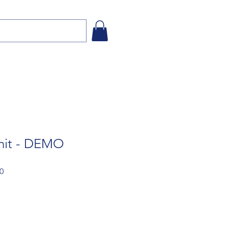
nit - DEMO
Sale
0
Price