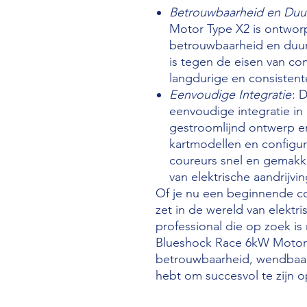
Betrouwbaarheid en Duu
Motor Type X2 is ontwor
betrouwbaarheid en duu
is tegen de eisen van com
langdurige en consistente
Eenvoudige Integratie
: 
eenvoudige integratie in 
gestroomlijnd ontwerp en
kartmodellen en configu
coureurs snel en gemakke
van elektrische aandrijvin
Of je nu een beginnende co
zet in de wereld van elektri
professional die op zoek is
Blueshock Race 6kW Motor 
betrouwbaarheid, wendbaarh
hebt om succesvol te zijn op