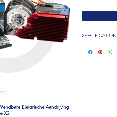
SPECIFICATION
ELECTRIC POWER
PMAC 6kW brushless 
DC to AC 48V 200A con
SPEED & ACCELERA
Max speed adjustabl
Max RPM 4000 / max t
RACING TIME
Single session 15+ mi
Battery replacement 
MORE
Wendbare Elektrische Aandrijving
Complete Power Unit 
PU is compatible wit
e X2