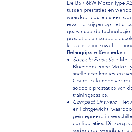
De BSR 6kW Motor Type X2 
tussen prestaties en wendba
waardoor coureurs een op
ervaring krijgen op het cir
geavanceerde technologie 
prestaties en soepele accel
keuze is voor zowel beginne
Belangrijkste Kenmerken:
Soepele Prestaties
: Met
Blueshock Race Motor Ty
snelle acceleraties en we
Coureurs kunnen vertro
soepele prestaties van d
trainingsessies.
Compact Ontwerp
: Het
en lichtgewicht, waardo
geïntegreerd in verschil
configuraties. Dit zorgt 
verbeterde wendbaarheid 