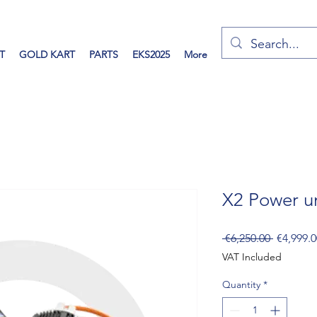
T
GOLD KART
PARTS
EKS2025
More
X2 Power u
Regular
 €6,250.00 
€4,999.0
Price
VAT Included
Quantity
*