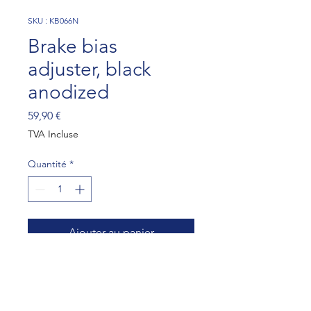
SKU : KB066N
Brake bias
adjuster, black
anodized
Prix
59,90 €
TVA Incluse
Quantité
*
Ajouter au panier
Brake bias adjuster, black 
anodized