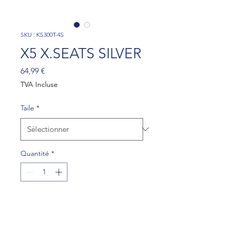
SKU : KS300T-4S
X5 X.SEATS SILVER
Prix
64,99 €
TVA Incluse
Taile
*
Quantité
*
Ajouter au panier