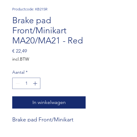
Productcode: KB215R
Brake pad
Front/Minikart
MA20/MA21 - Red
Prijs
€ 22,49
incl.BTW
Aantal
*
In winkelwagen
Brake pad Front/Minikart
MA20/MA21 - Red (SET OF 2)