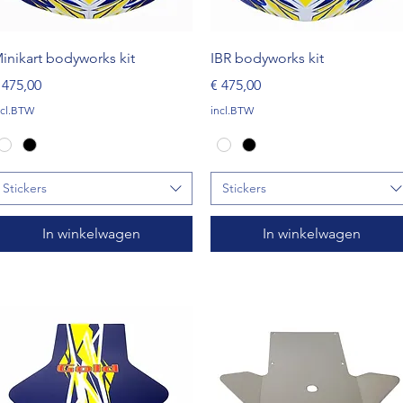
Snel overzicht
Snel overzicht
inikart bodyworks kit
IBR bodyworks kit
rijs
Prijs
 475,00
€ 475,00
ncl.BTW
incl.BTW
Stickers
Stickers
In winkelwagen
In winkelwagen