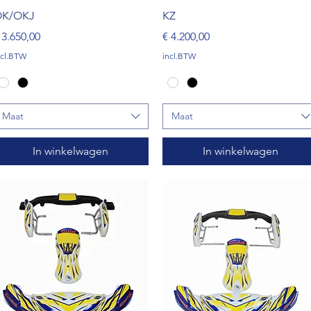
Snel overzicht
Snel overzicht
K/OKJ
KZ
rijs
Prijs
 3.650,00
€ 4.200,00
ncl.BTW
incl.BTW
Maat
Maat
In winkelwagen
In winkelwagen