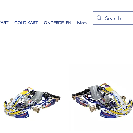
KART
GOLD KART
ONDERDELEN
More