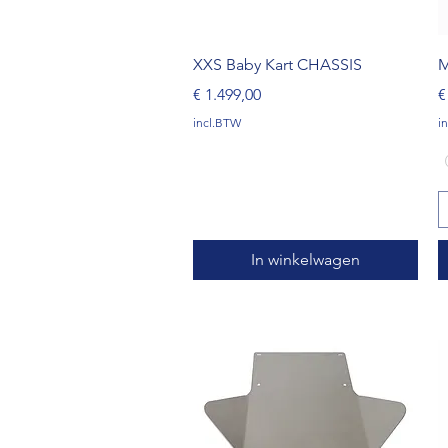
Snel overzicht
XXS Baby Kart CHASSIS
M
Prijs
P
€ 1.499,00
€
incl.BTW
i
In winkelwagen