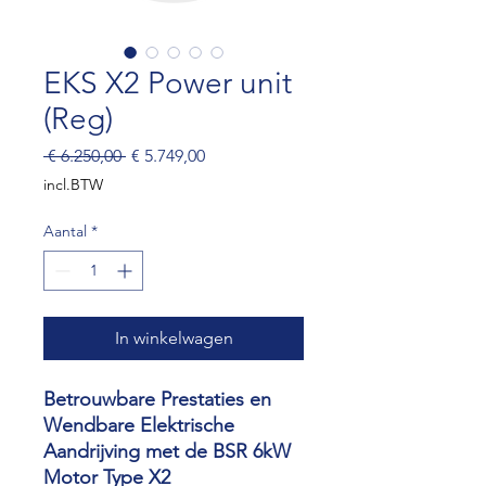
EKS X2 Power unit
(Reg)
Normale
Verkoopprijs
 € 6.250,00 
€ 5.749,00
prijs
incl.BTW
Aantal
*
In winkelwagen
Betrouwbare Prestaties en
Wendbare Elektrische
Aandrijving met de BSR 6kW
Motor Type X2