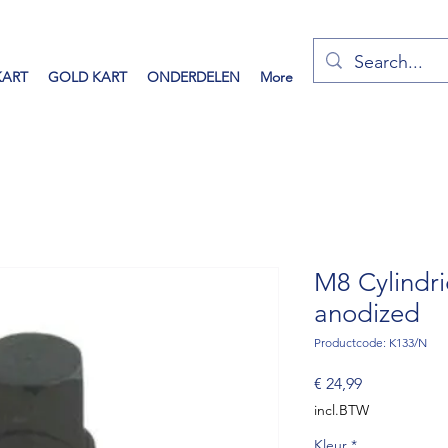
KART
GOLD KART
ONDERDELEN
More
M8 Cylindri
anodized
Productcode: K133/N
Prijs
€ 24,99
incl.BTW
Kleur
*