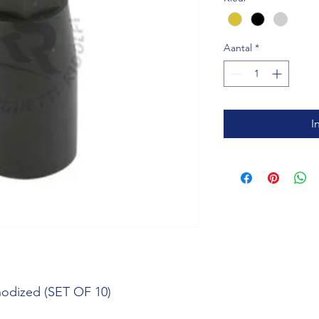
Aantal
*
I
anodized (SET OF 10)