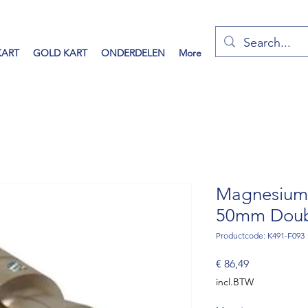
KART
GOLD KART
ONDERDELEN
More
Magnesium
50mm Doub
Productcode: K491-F093
Prijs
€ 86,49
incl.BTW