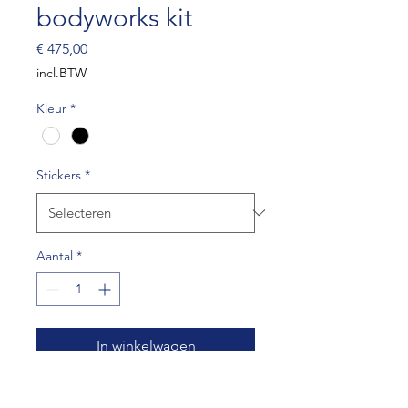
bodyworks kit
Prijs
€ 475,00
incl.BTW
Kleur
*
Stickers
*
Aantal
*
In winkelwagen
Dynamica bodyworks